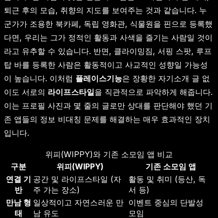
퇴근 후의 모습, 취향의 지도를 보여주는 것과 같습니다. 누
군가가 조용한 북카페, 독립 영화관, 식물원을 핀으로 등록했
다면, 우리는 그가 정적인 활동과 사색을 즐기는 사람일 것이
라고 유추할 수 있습니다. 반면, 클라이밍짐, 서핑 스팟, 루프
탑 바를 등록한 사람은 활동적이고 사교적인 성향일 가능성
이 높습니다. 이처럼
플레이스기능
은 장황한 자기소개 글 없
이도 서로의
라이프스타일
을 직관적으로 파악하게 해줍니다.
이는 프로필 사진과 몇 줄의 글로만 상대를 판단해야 했던 기
존 앱들의 정보 비대칭 문제를 해결하는 매우 효과적인 장치
입니다.
위피(WIPPY)와 기존 소모임 앱 비교
구분
위피(WIPPY)
기존 소모임 앱
연결 기
공간 및 라이프스타일 (자
활동 및 취미 (등산, 독
반
주 가는 장소)
서 등)
만남 형
일상적이고 자연스러운 만
이벤트 중심의 단발성
태
남 유도
모임