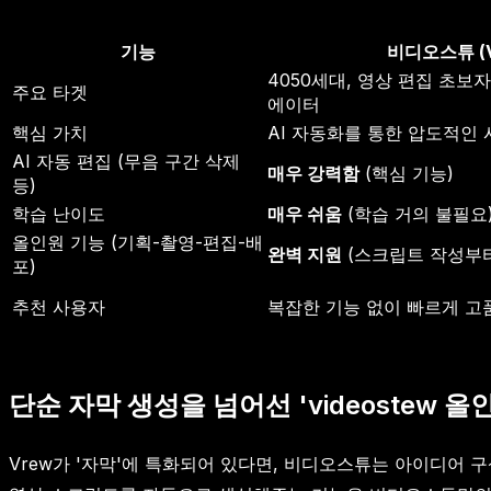
기능
비디오스튜 (V
4050세대, 영상 편집 초보
주요 타겟
에이터
핵심 가치
AI 자동화를 통한 압도적인
AI 자동 편집 (무음 구간 삭제
매우 강력함
(핵심 기능)
등)
학습 난이도
매우 쉬움
(학습 거의 불필요
올인원 기능 (기획-촬영-편집-배
완벽 지원
(스크립트 작성부
포)
추천 사용자
복잡한 기능 없이 빠르게 고
단순 자막 생성을 넘어선 'videostew 올
Vrew가 '자막'에 특화되어 있다면, 비디오스튜는 아이디어 