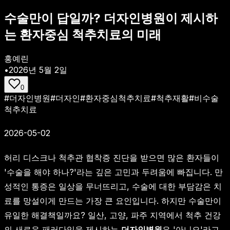
수술만이 답일까? 더자인병원이 제시하
는 환자중심 척추치료의 미래
홍예린
•
2026년 5월 2일
0
#
더자인병원
#
더자인
#
환자중심척추치료
#
척추재활
#
비수술
척추치료
2026-05-02
허리 디스크나 척추관 협착증 진단을 받으면 많은 환자들이
'수술을 해야 하나?'라는 깊은 고민과 두려움에 빠집니다. 만
성적인 통증은 일상을 무너뜨리고, 수술에 대한 부담감은 치
료를 망설이게 만드는 가장 큰 요인입니다. 하지만 수술만이
유일한 해결책일까요? 일산, 고양, 파주 지역에서 척추 건강
의 새로운 패러다임을 제시하는
더자인병원
은 '아니오'라고