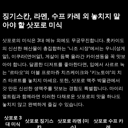
징기스칸, 라멘, 수프 카레 외 놓치지 말
아야 할 삿포로 미식
삿포로의 미식은 3대 메뉴 외에도 무궁무진합니다. 홋카이도
의 신선한 해산물이 총집합하는 '니조 시장'에서는 우니(성게
알), 이쿠라(연어알), 게살이 듬뿍 올라간 카이센동을 꼭 맛보
아야 합니다. 달콤한 디저트를 좋아한다면, 입에서 사르르 녹
는 '르타오'의 더블 프로마쥬 치즈케이크와 '키노토야'의 치
즈 타르트를 놓치지 마세요. 또한, 삿포로 맥주 박물관에서
갓 만든 신선한 생맥주를 맛보는 경험도 특별합니다. 마이리
얼트립과 함께라면 이러한 다채로운 삿포로의 맛을 하나도
놓치지 않고 완벽하게 즐길 수 있습니다.
삿포로 3
삿포로 징기스
삿포로 라멘 (미
삿포로 수프 카
대 미식
칸
소)
레