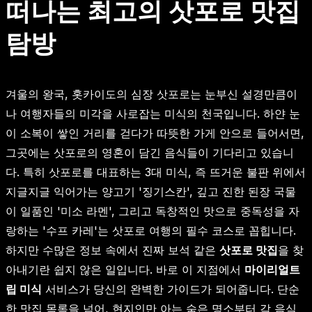
떠나는 최고의 삿포로 맛집
탐방
겨울의 왕국, 홋카이도의 심장 삿포로는 눈부신 설경만큼이
나 여행자들의 미각을 사로잡는 미식의 천국입니다. 하얀 눈
이 소복이 쌓인 거리를 걷다가 따뜻한 가게 안으로 들어서면,
그곳에는 삿포로의 영혼이 담긴 음식들이 기다리고 있습니
다. 특히 삿포로를 대표하는 3대 미식, 즉 뜨거운 불판 위에서
지글지글 익어가는 양고기 '징기스칸', 깊고 진한 된장 국물
이 일품인 '미소 라멘', 그리고 독창적인 맛으로 중독성을 자
랑하는 '수프 카레'는 삿포로 여행의 필수 코스로 꼽힙니다.
하지만 수많은 정보 속에서 진짜 보석 같은
삿포로 맛집
을 찾
아내기란 쉽지 않은 일입니다. 바로 이 지점에서
마이리얼트
립 미식
서비스가 당신의 완벽한 가이드가 되어줍니다. 단순
한 맛집 목록을 넘어, 현지인만 아는 숨은 명소부터 각 음식