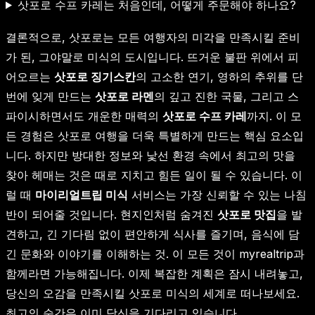
삿포로 수프 카레는 처음인데, 어떻게 주문해야 하나요?
결론적으로, 삿포로는 모든 여행자의 미각을 만족시킬 준비
가 된, 그야말로 미식의 도시입니다. 뜨거운 불판 위에서 피
어오르는
삿포로 징기스칸
의 고소한 연기, 영하의 추위를 단
번에 잊게 만드는
삿포로 라멘
의 깊고 진한 국물, 그리고 스
파이시하면서도 개운한 매력의
삿포로 수프 카레
까지. 이 모
든 경험은 삿포로 여행을 더욱 특별하게 만드는 핵심 요소입
니다. 하지만 방대한 정보와 낯선 환경 속에서 최고의 맛을
찾아 헤매는 것은 때로 지치고 힘든 일이 될 수 있습니다. 이
럴 때
마이리얼트립 미식
서비스는 가장 신뢰할 수 있는 나침
반이 되어줄 것입니다. 현지인처럼 숨겨진
삿포로 맛집
을 발
견하고, 긴 기다림 없이 편안하게 식사를 즐기며, 음식에 담
긴 문화와 이야기를 이해하는 것. 이 모든 것이 myrealtrip과
함께라면 가능해집니다. 이제 복잡한 계획은 잠시 내려놓고,
당신의 오감을 만족시킬 삿포로 미식의 세계로 떠나보세요.
최고의 순간은 이미 당신을 기다리고 있습니다.