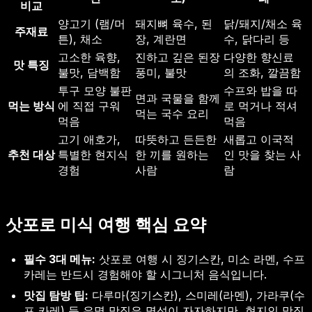
비교
양고기 (램/머
돼지뼈 육수, 된
닭/돼지/채소 육
주재료
튼), 채소
장, 계란면
수, 닭다리 등
고소한 육향,
진하고 깊은 된장
다양한 향신료
맛 특징
불맛, 담백함
풍미, 불맛
의 조화, 깔끔함
투구 모양 불판
수프와 밥을 따
면과 국물을 함께
먹는 방식
에 직접 구워
로 먹거나 적셔
먹는 국수 요리
먹음
먹음
고기 애호가,
따뜻하고 든든한
새롭고 이국적
추천 대상
특별한 현지식
한 끼를 원하는
인 맛을 찾는 사
경험
사람
람
삿포로 미식 여행 핵심 요약
필수 3대 메뉴:
삿포로 여행 시 징기스칸, 미소 라멘, 수프
카레는 반드시 경험해야 할 시그니처 음식입니다.
맛집 탐방 팁:
다루마(징기스칸), 스미레(라멘), 가라쿠(수
프 카레) 등 유명 맛집은 명성이 자자하지만, 현지인 맛집