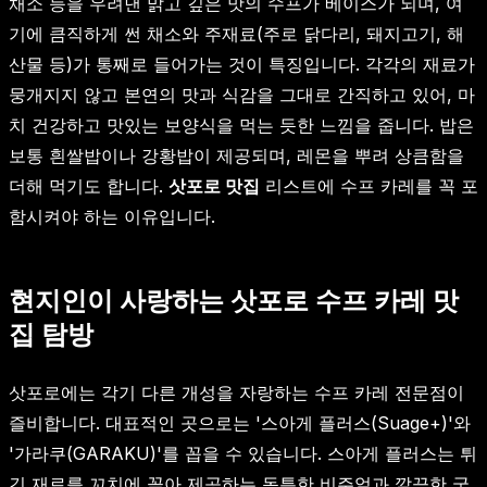
채소 등을 우려낸 맑고 깊은 맛의 수프가 베이스가 되며, 여
기에 큼직하게 썬 채소와 주재료(주로 닭다리, 돼지고기, 해
산물 등)가 통째로 들어가는 것이 특징입니다. 각각의 재료가
뭉개지지 않고 본연의 맛과 식감을 그대로 간직하고 있어, 마
치 건강하고 맛있는 보양식을 먹는 듯한 느낌을 줍니다. 밥은
보통 흰쌀밥이나 강황밥이 제공되며, 레몬을 뿌려 상큼함을
더해 먹기도 합니다.
삿포로 맛집
리스트에 수프 카레를 꼭 포
함시켜야 하는 이유입니다.
현지인이 사랑하는 삿포로 수프 카레 맛
집 탐방
삿포로에는 각기 다른 개성을 자랑하는 수프 카레 전문점이
즐비합니다. 대표적인 곳으로는 '스아게 플러스(Suage+)'와
'가라쿠(GARAKU)'를 꼽을 수 있습니다. 스아게 플러스는 튀
긴 재료를 꼬치에 꽂아 제공하는 독특한 비주얼과 깔끔한 국