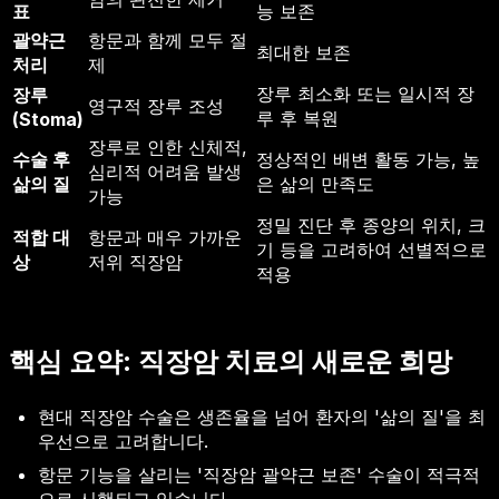
표
능 보존
괄약근
항문과 함께 모두 절
최대한 보존
처리
제
장루 최소화 또는 일시적 장
장루
영구적 장루 조성
루 후 복원
(Stoma)
장루로 인한 신체적,
수술 후
정상적인 배변 활동 가능, 높
심리적 어려움 발생
삶의 질
은 삶의 만족도
가능
정밀 진단 후 종양의 위치, 크
적합 대
항문과 매우 가까운
기 등을 고려하여 선별적으로
상
저위 직장암
적용
핵심 요약: 직장암 치료의 새로운 희망
현대 직장암 수술은 생존율을 넘어 환자의 '삶의 질'을 최
우선으로 고려합니다.
항문 기능을 살리는 '직장암 괄약근 보존' 수술이 적극적
으로 시행되고 있습니다.