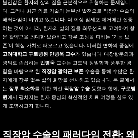
불안감은 환자의 삶의 질을 근본적으로 위협하는 문제입니
다. 그러나 최근 의료 기술의 눈부신 발전으로 직장암 수술의
패러다임이 바뀌고 있습니다. 더 이상 암세포 제거에만 집중
하는 것이 아니라, 환자의 삶의 질을 최우선으로 고려하여 항
문 괄약근을 최대한 보존하고 장루 조성을 피하는 ‘기능 보
존’이 핵심 가치로 떠오르고 있습니다. 이러한 변화의 중심에
고려대학교 구로병원 민병욱 교수
가 있습니다. 대장항문외과
명의로 손꼽히는
민병욱
교수는 고도의 정밀함과 풍부한 경
험을 바탕으로 한
직장암 괄약근 보존
수술을 통해 수많은 환
자에게 장루 없는 삶의 희망을 선사하고 있습니다. 본 글에서
는
장루 최소화
를 위한 최신
직장암 수술
동향과 함께,
구로병
원
에서 펼쳐지는 환자 중심의 혁신적인 치료 여정을 심도 있
게 조명하고자 합니다.
직장암 수술의 패러다임 전환: 왜