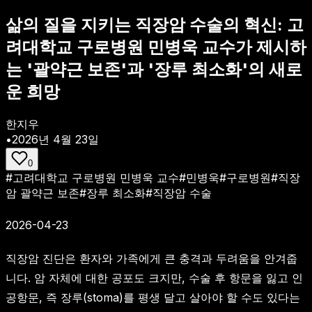
삶의 질을 지키는 직장암 수술의 혁신: 고
려대학교 구로병원 민병욱 교수가 제시하
는 '괄약근 보존'과 '장루 최소화'의 새로
운 희망
한지우
•
2026년 4월 23일
0
#
고려대학교 구로병원 민병욱 교수
#
민병욱
#
구로병원
#
직장
암 괄약근 보존
#
장루 최소화
#
직장암 수술
2026-04-23
직장암 진단은 환자와 가족에게 큰 충격과 두려움을 안겨줍
니다. 암 자체에 대한 공포도 크지만, 수술 후 항문을 잃고 인
공항문, 즉 장루(stoma)를 평생 달고 살아야 할 수도 있다는