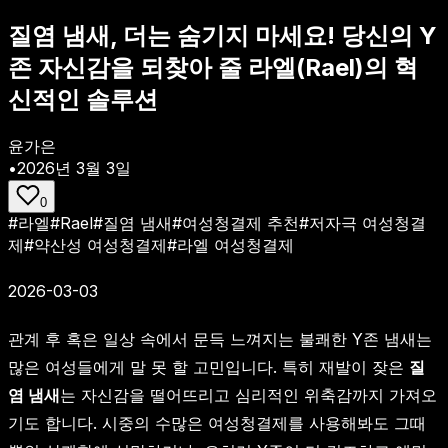
질염 냄새, 더는 숨기지 마세요! 당신의 Y
존 자신감을 되찾아 줄 라엘(Rael)의 혁
신적인 솔루션
윤가은
•
2026년 3월 3일
0
#
라엘
#
Rael
#
질염 냄새
#
여성청결제 추천
#
저자극 여성청결
제
#
약산성 여성청결제
#
라엘 여성청결제
2026-03-03
관계 후 혹은 일상 속에서 문득 느껴지는 불쾌한 Y존 냄새는
많은 여성들에게 말 못 할 고민입니다. 특히 재발이 잦은
질
염 냄새
는 자신감을 떨어뜨리고 심리적인 위축감까지 가져오
기도 합니다. 시중의 수많은 여성청결제를 사용해봐도 그때