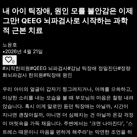
내 아이 틱장애, 원인 모를 불안감은 이제
그만! QEEG 뇌파검사로 시작하는 과학
적 근본 치료
노윤호
•
2026년 4월 21일
0
#
시작한의원
#
QEEG 뇌파검사
#
강남 틱장애 정밀진단
#
정량
화뇌파검사 한의원
#
틱장애 원인
우리 아이의 얼굴이 갑자기 찡그려지거나, 어깨를 으쓱하고,
이상한 소리를 내는 모습을 볼 때 부모님의 마음은 철렁 내려
앉습니다. 혹시 이게 말로만 듣던 틱장애는 아닐까, 시간이
지나면 괜찮아질까, 아니면 더 심해지는 건 아닐까 온갖 걱정
이 머릿속을 가득 채웁니다. 주변에서는 '크면 나아진다', '스
트레스 때문이니 마음을 편하게 해주라'는 막연한 조언을 하