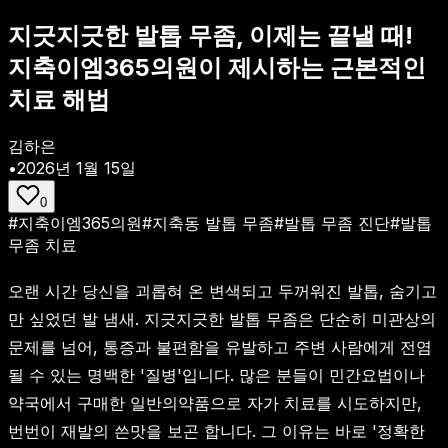
지긋지긋한 발톱 무좀, 이제는 끝낼 때!
지축이엠365의원이 제시하는 근본적인
치료 해법
김하은
•
2026년 1월 15일
0
#
지축이엠365의원
#
지축동 발톱 무좀
#
발톱 무좀 진단
#
발톱
무좀 치료
오랜 시간 당신을 괴롭혀 온 변색되고 두꺼워진 발톱, 숨기고
만 싶었던 발 냄새. 지긋지긋한 발톱 무좀은 단순히 미관상의
문제를 넘어, 통증과 불편함을 유발하고 주변 사람에게 전염
될 수 있는 명백한 '질병'입니다. 많은 분들이 민간요법이나
약국에서 구매한 일반의약품으로 자가 치료를 시도하지만,
번번이 재발의 쓴맛을 보곤 합니다. 그 이유는 바로 '정확한