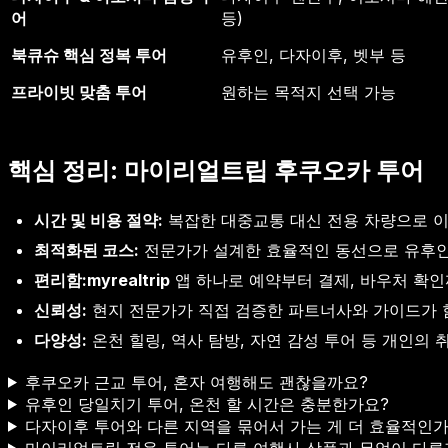
어
등)
북큐슈 핵심 정복 투어
유후인, 다자이후, 벳부 등
프라이빗 맞춤 투어
원하는 목적지 선택 가능
핵심 정리: 마이리얼트립 후쿠오카 투어
시간 및 비용 절약:
복잡한 대중교통 대신 전용 차량으로 이
최적화된 코스:
전문가가 설계한 효율적인 동선으로 유후인,
편리함:
myrealtrip
앱 하나로 예약부터 결제, 바우처 확인
신뢰성:
현지 전문가가 직접 검증한 파트너사와 가이드가 
다양성:
온천 힐링, 역사 탐방, 자연 감성 투어 등 개인의
후쿠오카 근교 투어, 혼자 여행해도 괜찮을까요?
유후인 당일치기 투어, 온천 할 시간은 충분한가요?
다자이후 투어와 다른 지역을 묶어서 가는 게 더 효율적인가
마이리얼트립 전용 투어는 다른 여행사 상품과 무엇이 다른