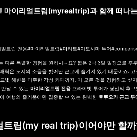
! 마이리얼트립(myrealtrip)과 함께 떠
리얼트립 전용
#
마이리얼트립
#
마리트
#
이토시마 투어
#
comparis
는 다른 특별한 경험을 원하시나요? 짧은 2박 3일 일정으로 
매력은 도시의 소음을 벗어난 근교에 숨겨져 있기 때문이죠. 고즈
드빛 해변을 마주한 감성 카페까지. 이 모든 것을 경험하고 싶지
 만날 수 있는
마이리얼트립 전용
프라이빗 투어가 당신의 후쿠오
롯이 여행의 즐거움에만 집중할 수 있는 완벽한
후쿠오카 근교 투
(my real trip)이어야만 할까