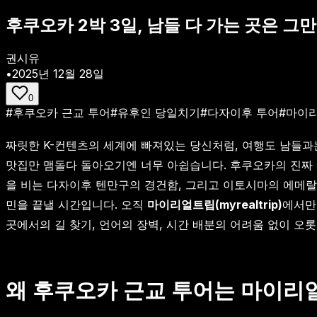
후쿠오카 2박 3일, 남들 다 가는 곳은 그만
권시유
•
2025년 12월 28일
0
#
후쿠오카 근교 투어
#
유후인 당일치기
#
다자이후 투어
#
마이
짜릿한 K-컨텐츠의 세계에 빠져있는 당신처럼, 여행도 남들과
맛집만 맴돌다 돌아오기엔 너무 아쉽습니다. 후쿠오카의 진짜 
을 비는 다자이후 텐만구의 경건함, 그리고 이토시마의 에메랄
민을 끝낼 시간입니다. 오직
마이리얼트립(myrealtrip)
에서만
곳에서의 길 찾기, 언어의 장벽, 시간 배분의 어려움 없이 오
왜 후쿠오카 근교 투어는 마이리얼트립