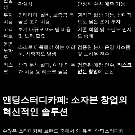
안정
확실성
안정적 수익 예측 가능
성
투자
인테리어, 설비, 보증금 등
권리금 협상 가능, 상대적
비용
높은 초기 비용
으로 낮은 초기 투자
고객
초기 대규모 마케팅 비용
기존 회원 및 브랜드 인지
확보
및 노력 필요
도 승계
운영
스스로 터득해야 하는 어려
검증된 본사 운영 시스템
노하
움, 시행착오 발생
및 노하우 전수
우
리스
상권 분석 실패, 예상 외 추
검증된 매장 인수,
리스크
크
가 비용 등 리스크 높음
없는 창업
에 근접
앤딩스터디카페: 소자본 창업의
혁신적인 솔루션
수많은 스터디카페 브랜드 중에서 왜 유독 '앤딩스터디카