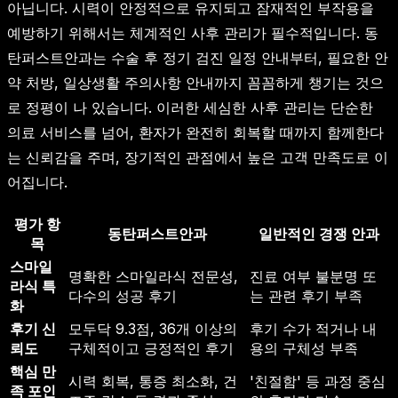
아닙니다. 시력이 안정적으로 유지되고 잠재적인 부작용을
예방하기 위해서는 체계적인 사후 관리가 필수적입니다. 동
탄퍼스트안과는 수술 후 정기 검진 일정 안내부터, 필요한 안
약 처방, 일상생활 주의사항 안내까지 꼼꼼하게 챙기는 것으
로 정평이 나 있습니다. 이러한 세심한 사후 관리는 단순한
의료 서비스를 넘어, 환자가 완전히 회복할 때까지 함께한다
는 신뢰감을 주며, 장기적인 관점에서 높은 고객 만족도로 이
어집니다.
평가 항
동탄퍼스트안과
일반적인 경쟁 안과
목
스마일
명확한 스마일라식 전문성,
진료 여부 불분명 또
라식 특
다수의 성공 후기
는 관련 후기 부족
화
후기 신
모두닥 9.3점, 36개 이상의
후기 수가 적거나 내
뢰도
구체적이고 긍정적인 후기
용의 구체성 부족
핵심 만
시력 회복, 통증 최소화, 건
'친절함' 등 과정 중심
족 포인