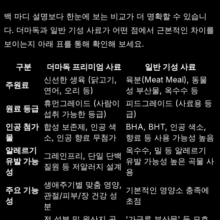
백 마디 설명보다 한눈에 보는 비교가 더 명확할 수 있습니
다. 더마독과 일반 기성 사료가 어떤 점에서 근본적인 차이를
보이는지 아래 표를 통해 확인해 보세요.
구분
더마독 프리미엄 사료
일반 기성 사료
신선한 생육 (닭고기,
육분(Meat Meal), 동물
주원료
연어, 오리 등)
성 부산물, 옥수수 등
휴먼그레이드 (사람이
피드그레이드 (사료용 등
원료 등급
섭취 가능한 등급)
급)
인공 첨가
합성 보존제, 인공 색
BHA, BHT, 인공 색소,
물
소, 인공 향료 무첨가
향료 등 사용 가능성 높음
알레르기
옥수수, 밀 등 알레르기
그레인프리, 단일 단백
유발 가능
유발 가능성 높은 곡물 사
질원 등 저알러지 설계
성
용
생애주기별 맞춤 영양,
주요 기능
기본적인 영양소 충족에
관절/피부/장 건강 성
성
초점
분
전 성분 및 원산지 공
'가금류 부산물' 등 모호