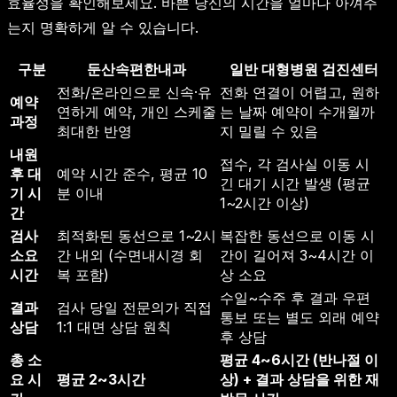
효율성을 확인해보세요. 바쁜 당신의 시간을 얼마나 아껴주
는지 명확하게 알 수 있습니다.
구분
둔산속편한내과
일반 대형병원 검진센터
전화/온라인으로 신속·유
전화 연결이 어렵고, 원하
예약
연하게 예약, 개인 스케줄
는 날짜 예약이 수개월까
과정
최대한 반영
지 밀릴 수 있음
내원
접수, 각 검사실 이동 시
후 대
예약 시간 준수, 평균 10
긴 대기 시간 발생 (평균
기 시
분 이내
1~2시간 이상)
간
검사
최적화된 동선으로 1~2시
복잡한 동선으로 이동 시
소요
간 내외 (수면내시경 회
간이 길어져 3~4시간 이
시간
복 포함)
상 소요
수일~수주 후 결과 우편
결과
검사 당일 전문의가 직접
통보 또는 별도 외래 예약
상담
1:1 대면 상담 원칙
후 상담
총 소
평균 4~6시간 (반나절 이
요 시
평균 2~3시간
상) + 결과 상담을 위한 재