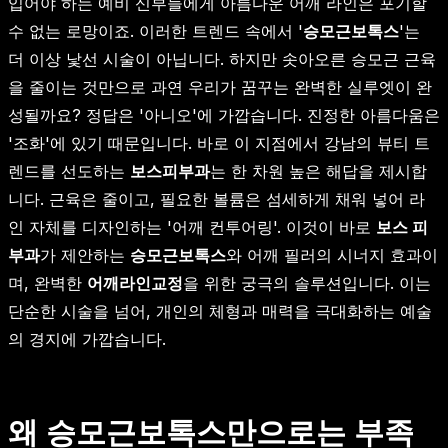
입어야 하는 예비 신부들에게 아름다운 어깨 라인은 포기할
수 없는 로망이죠. 이러한 트렌드 속에서 '
승모근보톡스
'는
더 이상 낯선 시술이 아닙니다. 하지만 솟아오른 승모근 근육
을 줄이는 것만으로 과연 우리가 꿈꾸는 완벽한 실루엣이 완
성될까요? 정답은 '아니오'에 가깝습니다. 진정한 아름다움은
'조화'에 있기 때문입니다. 바로 이 지점에서 강남의 뷰티 트
렌드를 선도하는
보스피부과
는 한 차원 높은 해답을 제시합
니다. 근육은 줄이고, 필요한 볼륨은 섬세하게 채워 넣어 라
인 자체를 디자인하는 '어깨 컨투어링'. 이것이 바로
보스 피
부과
가 제안하는
승모근보톡스
와 어깨 필러의 시너지 효과이
며, 완벽한
어깨라인교정
을 위한 궁극의 솔루션입니다. 이는
단순한 시술을 넘어, 개인의 체형과 매력을 극대화하는 예술
의 경지에 가깝습니다.
왜 승모근보톡스만으로는 부족