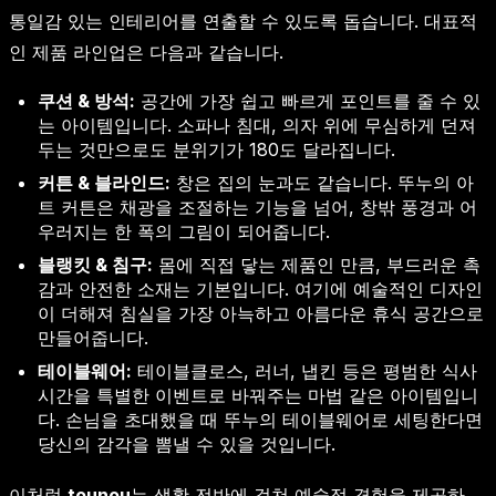
통일감 있는 인테리어를 연출할 수 있도록 돕습니다. 대표적
인 제품 라인업은 다음과 같습니다.
쿠션 & 방석:
공간에 가장 쉽고 빠르게 포인트를 줄 수 있
는 아이템입니다. 소파나 침대, 의자 위에 무심하게 던져
두는 것만으로도 분위기가 180도 달라집니다.
커튼 & 블라인드:
창은 집의 눈과도 같습니다. 뚜누의 아
트 커튼은 채광을 조절하는 기능을 넘어, 창밖 풍경과 어
우러지는 한 폭의 그림이 되어줍니다.
블랭킷 & 침구:
몸에 직접 닿는 제품인 만큼, 부드러운 촉
감과 안전한 소재는 기본입니다. 여기에 예술적인 디자인
이 더해져 침실을 가장 아늑하고 아름다운 휴식 공간으로
만들어줍니다.
테이블웨어:
테이블클로스, 러너, 냅킨 등은 평범한 식사
시간을 특별한 이벤트로 바꿔주는 마법 같은 아이템입니
다. 손님을 초대했을 때 뚜누의 테이블웨어로 세팅한다면
당신의 감각을 뽐낼 수 있을 것입니다.
이처럼
tounou
는 생활 전반에 걸쳐 예술적 경험을 제공하