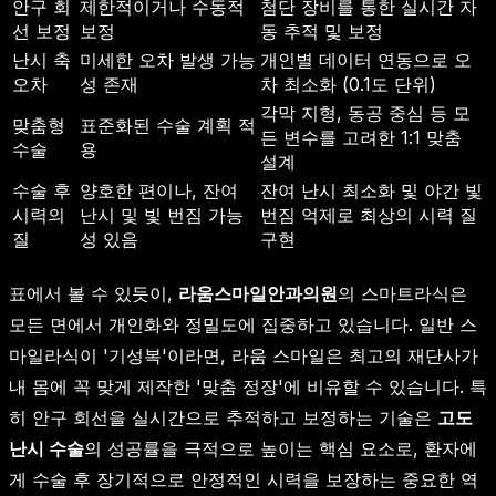
안구 회
제한적이거나 수동적
첨단 장비를 통한 실시간 자
선 보정
보정
동 추적 및 보정
난시 축
미세한 오차 발생 가능
개인별 데이터 연동으로 오
오차
성 존재
차 최소화 (0.1도 단위)
각막 지형, 동공 중심 등 모
맞춤형
표준화된 수술 계획 적
든 변수를 고려한 1:1 맞춤
수술
용
설계
수술 후
양호한 편이나, 잔여
잔여 난시 최소화 및 야간 빛
시력의
난시 및 빛 번짐 가능
번짐 억제로 최상의 시력 질
질
성 있음
구현
표에서 볼 수 있듯이,
라움스마일안과의원
의 스마트라식은
모든 면에서 개인화와 정밀도에 집중하고 있습니다. 일반 스
마일라식이 '기성복'이라면, 라움 스마일은 최고의 재단사가
내 몸에 꼭 맞게 제작한 '맞춤 정장'에 비유할 수 있습니다. 특
히 안구 회선을 실시간으로 추적하고 보정하는 기술은
고도
난시 수술
의 성공률을 극적으로 높이는 핵심 요소로, 환자에
게 수술 후 장기적으로 안정적인 시력을 보장하는 중요한 역