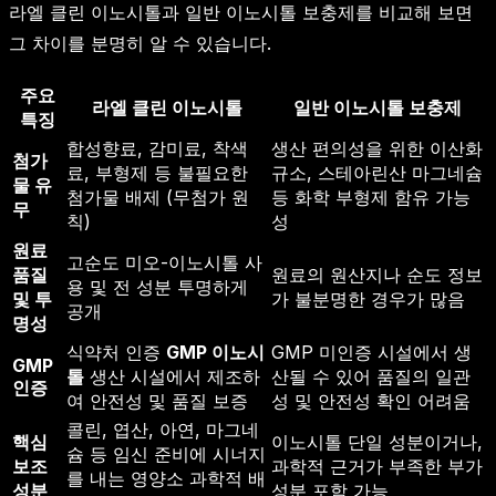
라엘 클린 이노시톨과 일반 이노시톨 보충제를 비교해 보면
그 차이를 분명히 알 수 있습니다.
주요
라엘 클린 이노시톨
일반 이노시톨 보충제
특징
합성향료, 감미료, 착색
생산 편의성을 위한 이산화
첨가
료, 부형제 등 불필요한
규소, 스테아린산 마그네슘
물 유
첨가물 배제 (무첨가 원
등 화학 부형제 함유 가능
무
칙)
성
원료
고순도 미오-이노시톨 사
품질
원료의 원산지나 순도 정보
용 및 전 성분 투명하게
및 투
가 불분명한 경우가 많음
공개
명성
식약처 인증
GMP 이노시
GMP 미인증 시설에서 생
GMP
톨
생산 시설에서 제조하
산될 수 있어 품질의 일관
인증
여 안전성 및 품질 보증
성 및 안전성 확인 어려움
콜린, 엽산, 아연, 마그네
핵심
이노시톨 단일 성분이거나,
슘 등 임신 준비에 시너지
보조
과학적 근거가 부족한 부가
를 내는 영양소 과학적 배
성분
성분 포함 가능