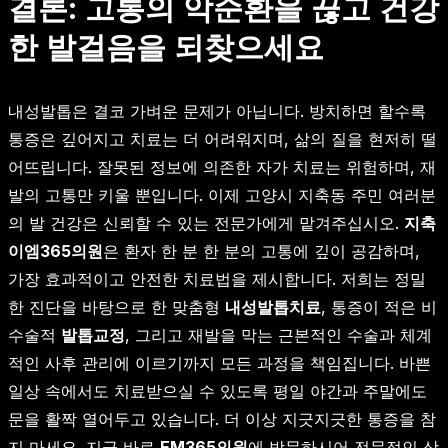
결론: 고통의 악순환을 끊고 건강
한 발걸음을 되찾으세요
내성발톱은 결코 가벼운 문제가 아닙니다. 방치하면 할수록
통증은 깊어지고 치료는 더 어려워지며, 삶의 질을 현저히 떨
어뜨립니다. 잘못된 정보에 의존한 자가 치료는 위험하며, 재
발의 고통만 키울 뿐입니다. 이제 고양시 지축동 주민 여러분
의 발 건강은 신뢰할 수 있는 전문가에게 맡겨주십시오.
지축
이엠365의원
은 환자 한 분 한 분의 고통에 깊이 공감하며,
가장 효과적이고 안전한 치료법을 제시합니다. 저희는 정밀
한 진단을 바탕으로 한 맞춤형
내성발톱치료
, 통증이 적은 비
수술적
발톱교정
, 그리고 재발을 막는 근본적인 수술과 체계
적인 사후 관리에 이르기까지 모든 과정을 책임집니다. 바쁜
일상 속에서도 치료받으실 수 있도록 평일 야간과 주말에도
문을 활짝 열어두고 있습니다. 더 이상 지긋지긋한 통증을 참
지 마세요. 지금 바로
EM365의원
에 방문하시어 전문적인 상