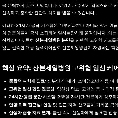
을 완벽하게 갖추고 있습니다. 야간이나 주말에 갑작스러운 진
신속하고 정확한 진단과 처치를 받을 수 있습니다.
이러한 24시간 응급 시스템은 산부인과뿐만 아니라 앞서 언급
의 전문의들이 즉시 소집되어 일사불란하게 움직입니다. 이는 
장치입니다. 특히
산본제일병원 분만
을 선택한 고위험 산모들
않는 신속한 대응 능력이야말로 산본제일병원이 자랑하는 핵심
핵심 요약: 산본제일병원 고위험 임신 케
통합적 다학제 진료:
산부인과, 내과, 소아청소년과 등 여
고위험 임신 협진 전문성:
임신성 당뇨, 고혈압 등 내과적 
24시간 응급 분만 시스템:
365일 24시간 전문의가 상주하
안양 지역 접근성:
안양 및 인근 지역 산모들이 가까운 곳에
신생아 집중 치료 연계:
출산 즉시 신생아에게 필요한 집중