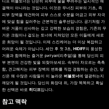
디프 버블토너는 단순히 피부에 물을 뿌려주는 일시적인 해
결책이 아니라는 것입니다. 이것은 무너진 피부의 기초, 즉
피부 장벽을 재건하여 피부 스스로 수분을 머금고 외부 자극
에 맞설 힘을 길러주는 근본적인 솔루션입니다. 공기처럼 가
벼운 거품이 선사하는 깊고 강력한 보습의 경험은, 기존의 무
거운 크림이나 겉도는 토너에 지쳐있던 모든 이들에게 새로
운 희망이 될 것입니다. 이제 스킨케어는 더 이상 복잡하고
어려운 숙제가 아닙니다. 세안 후 첫 3초,
HIDIFF
의 풍성한
거품과 함께하는 즐거운 ритуал(리추얼)을 통해 당신의 피
부 본연의 건강한 빛을 되찾아보세요. 속부터 차오르는 촉촉
함, 견고해지는 피부 장벽의 변화를 직접 경험하는 순간, 당
신은 왜 수많은 사람들이 이 놀라운
버블토너
에 열광하는지
깨닫게 될 것입니다. 당신의 화장대 위, 가장 똑똑하고 확실
한 선택은 바로
히디프
입니다.
참고 맥락