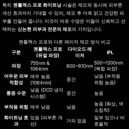
특히
젠틀맥스 프로 화이트닝
시술은 제모와 동시에 피부톤
개선 효과까지 기대할 수 있어, 제모 후 더욱 맑고 건강한 피
부를 만들어 줍니다. 이것이 바로 수많은 이들이 신뢰하고 선
택하는
신논현 피부과 전문의 제모
의 가치입니다.
젠틀맥스 프로와 다른 레이저 제모 방식 비교
젠틀맥스 프로
다이오드 레
구분
IPL
(듀얼 파장)
이저
500~1200nm
755nm &
파장
800~810nm
(복합 파장)
1064nm
어두운 피부
낮음 (부작용
매우 높음
중간
적합성
위험 높음)
(1064nm)
낮음 (DCD 냉각
통증 수준
중간
높음
시스템)
높음 (화상, 색
부작용 위험
매우 낮음
낮음
소침착)
화이트닝 효
있음 (피부톤 개
일부 있으나 비
거의 없음
과
선)
효율적