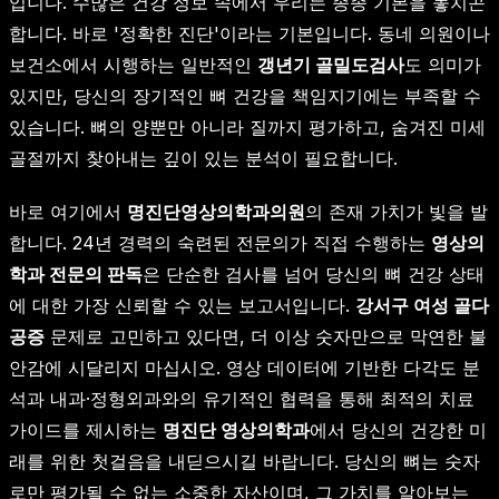
입니다. 수많은 건강 정보 속에서 우리는 종종 기본을 놓치곤
합니다. 바로 '정확한 진단'이라는 기본입니다. 동네 의원이나
보건소에서 시행하는 일반적인
갱년기 골밀도검사
도 의미가
있지만, 당신의 장기적인 뼈 건강을 책임지기에는 부족할 수
있습니다. 뼈의 양뿐만 아니라 질까지 평가하고, 숨겨진 미세
골절까지 찾아내는 깊이 있는 분석이 필요합니다.
바로 여기에서
명진단영상의학과의원
의 존재 가치가 빛을 발
합니다. 24년 경력의 숙련된 전문의가 직접 수행하는
영상의
학과 전문의 판독
은 단순한 검사를 넘어 당신의 뼈 건강 상태
에 대한 가장 신뢰할 수 있는 보고서입니다.
강서구 여성 골다
공증
문제로 고민하고 있다면, 더 이상 숫자만으로 막연한 불
안감에 시달리지 마십시오. 영상 데이터에 기반한 다각도 분
석과 내과·정형외과와의 유기적인 협력을 통해 최적의 치료
가이드를 제시하는
명진단 영상의학과
에서 당신의 건강한 미
래를 위한 첫걸음을 내딛으시길 바랍니다. 당신의 뼈는 숫자
로만 평가될 수 없는 소중한 자산이며, 그 가치를 알아보는