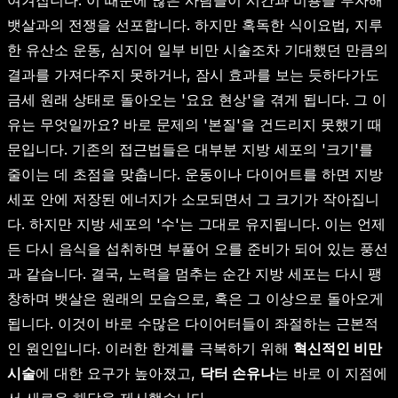
여겨집니다. 이 때문에 많은 사람들이 시간과 비용을 투자해
뱃살과의 전쟁을 선포합니다. 하지만 혹독한 식이요법, 지루
한 유산소 운동, 심지어 일부 비만 시술조차 기대했던 만큼의
결과를 가져다주지 못하거나, 잠시 효과를 보는 듯하다가도
금세 원래 상태로 돌아오는 '요요 현상'을 겪게 됩니다. 그 이
유는 무엇일까요? 바로 문제의 '본질'을 건드리지 못했기 때
문입니다. 기존의 접근법들은 대부분 지방 세포의 '크기'를
줄이는 데 초점을 맞춥니다. 운동이나 다이어트를 하면 지방
세포 안에 저장된 에너지가 소모되면서 그 크기가 작아집니
다. 하지만 지방 세포의 '수'는 그대로 유지됩니다. 이는 언제
든 다시 음식을 섭취하면 부풀어 오를 준비가 되어 있는 풍선
과 같습니다. 결국, 노력을 멈추는 순간 지방 세포는 다시 팽
창하며 뱃살은 원래의 모습으로, 혹은 그 이상으로 돌아오게
됩니다. 이것이 바로 수많은 다이어터들이 좌절하는 근본적
인 원인입니다. 이러한 한계를 극복하기 위해
혁신적인 비만
시술
에 대한 요구가 높아졌고,
닥터 손유나
는 바로 이 지점에