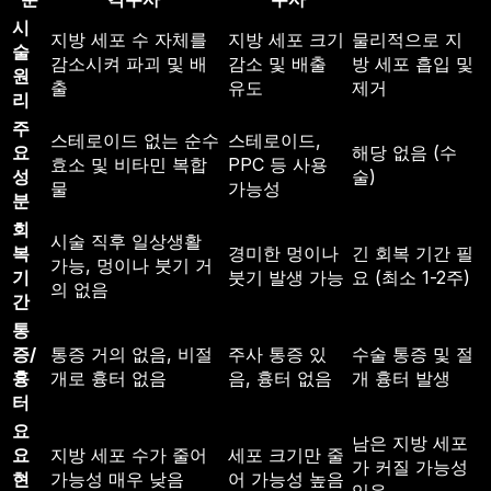
시
지방 세포 수 자체를
지방 세포 크기
물리적으로 지
술
감소시켜 파괴 및 배
감소 및 배출
방 세포 흡입 및
원
출
유도
제거
리
주
스테로이드 없는 순수
스테로이드,
요
해당 없음 (수
효소 및 비타민 복합
PPC 등 사용
성
술)
물
가능성
분
회
시술 직후 일상생활
복
경미한 멍이나
긴 회복 기간 필
가능, 멍이나 붓기 거
기
붓기 발생 가능
요 (최소 1-2주)
의 없음
간
통
증/
통증 거의 없음, 비절
주사 통증 있
수술 통증 및 절
흉
개로 흉터 없음
음, 흉터 없음
개 흉터 발생
터
요
남은 지방 세포
요
지방 세포 수가 줄어
세포 크기만 줄
가 커질 가능성
현
가능성 매우 낮음
어 가능성 높음