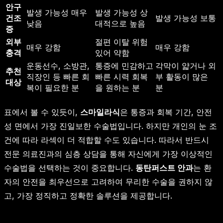
안구
발생 가능성 매우
발생 가능성 상
건조
발생 가능성 보통
낮음
대적으로 높음
증
외부
절편 이탈 위험
매우 강함
매우 강함
충격
있어 약함
운동선수, 소방관,
통증에 민감하고
각막이 얇거나 외
추천
직장인 등 빠른 회
빠른 시력 회복
부 활동이 많은
대상
복이 필요한 분
을 원하는 분
분
표에서 볼 수 있듯이,
스마일라식
은 통증과 회복 기간, 안전
성 면에서 가장 진일보한 수술법입니다. 하지만 개인의 눈 조
건에 따라 라섹이 더 적합할 수도 있습니다. 따라서 반드시
전문 의료진과의 심층 상담을 통해 자신에게 가장 이상적인
수술법을 선택하는 것이 중요합니다.
동탄퍼스트 안과
는 환
자의 안전을 최우선으로 고려하여 무리한 수술을 권하지 않
고, 가장 정직하고 정확한 솔루션을 제공합니다.