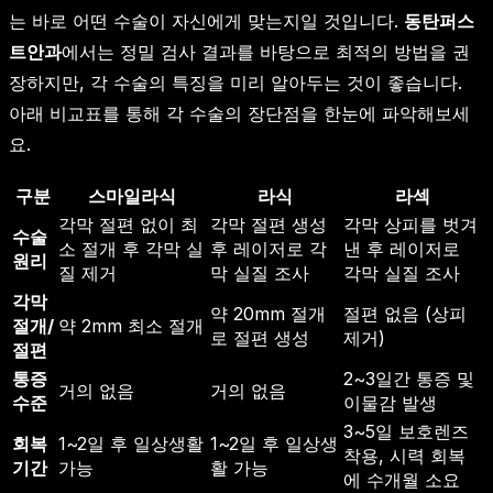
는 바로 어떤 수술이 자신에게 맞는지일 것입니다.
동탄퍼스
트안과
에서는 정밀 검사 결과를 바탕으로 최적의 방법을 권
장하지만, 각 수술의 특징을 미리 알아두는 것이 좋습니다.
아래 비교표를 통해 각 수술의 장단점을 한눈에 파악해보세
요.
구분
스마일라식
라식
라섹
각막 절편 없이 최
각막 절편 생성
각막 상피를 벗겨
수술
소 절개 후 각막 실
후 레이저로 각
낸 후 레이저로
원리
질 제거
막 실질 조사
각막 실질 조사
각막
약 20mm 절개
절편 없음 (상피
절개/
약 2mm 최소 절개
로 절편 생성
제거)
절편
통증
2~3일간 통증 및
거의 없음
거의 없음
수준
이물감 발생
3~5일 보호렌즈
회복
1~2일 후 일상생활
1~2일 후 일상생
착용, 시력 회복
기간
가능
활 가능
에 수개월 소요